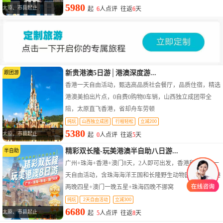
5980
太原、市县起止
起
6
人点评 往返
6
天
新贵港澳5日游│港澳深度游...
跟团游
香港一天自由活动，甄选高品质社会餐厅，品质住宿，精选
港澳美拍出片点，0自费0购物0车销，山西独立成团带全
陪，太原直飞香港，省却舟车劳顿
纯玩
山西独立成团
行程轻松
立减200
5380
太原、市县起止
起
0
人点评 往返
5
天
精彩双长隆-玩美港澳半自助八日游...
半自助
广州+珠海+香港+澳门8天，2人即可出发，香港和澳门各一
天自由活动，含珠海海洋王国和长隆野生动物园门票，香港
两晚四星+澳门一晚五星+珠海四晚不挪窝
纯玩
2天自由活动
立减300
6680
太原、市县起止
起
5
人点评 往返
8
天