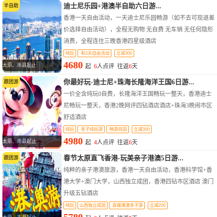
迪士尼乐园+港澳半自助六日游...
半自助
香港一天自由活动，一天迪士尼乐园畅游（如不去可现退差
价选择自由活动），全程无购物 无自费 无车销 无任何隐形
消费，全程连住三晚香港四星级酒店
纯玩
有2天自由活动
立减300
4680
太原、市县起止
起
6
人点评 往返
6
天
你最好玩-迪士尼+珠海长隆海洋王国6日游...
跟团游
一价全含纯玩0自费，长隆海洋王国畅玩一整天，香港迪士
尼畅玩一整天，香港2晚网评四钻酒店酒店+珠海3晩闹市区
舒适酒店
纯玩
亲子纯玩游
畅游双园
立减300
4980
太原、市县起止
起
4
人点评 往返
6
天
春节太原直飞香港-玩美亲子港澳5日游...
跟团游
纯粹的亲子港澳旅游，香港一天自由活动，香港科学馆+香
港大学+澳门大学，山西独立成团，香港四钻市区酒店 澳门
升级五钻酒店
纯玩
山西独立成团
高端港澳亲子游
立减200