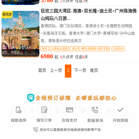
5780
太原、市县起止
起
2
人点评 往返
5
天
狂欢三园大湾区-港澳+双长隆+迪士尼+广州珠海佛
跟团游
山纯玩八日游...
香港四钻、澳门五钻酒店，香港迪士尼+长隆野生动物园
+长隆海洋王国，香港大学+澳门大学+黄埔军校+孙中山故
居，港珠澳大桥往返两次
纯玩
山西独立成团
迪士尼+野生动物园+海洋王国
立减300
太原、市县起止
6980
起
0
人点评 往返
8
天
首页
上一页
1
下一页
尾页