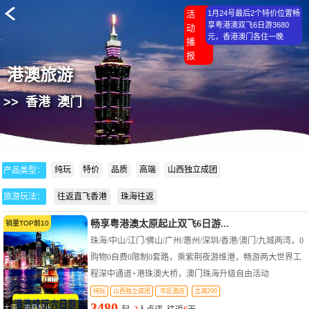
活
1月24号最后2个特价位置畅
享粤港澳双飞6日游3680
动
元，香港澳门各住一晚
播
报
港澳旅游
>>
香港
澳门
纯玩
特价
品质
高端
山西独立成团
产品类型：
旅游玩法：
往返直飞香港
珠海往返
畅享粤港澳太原起止双飞6日游...
跟团游
销量TOP前10
珠海/中山/江门/佛山/广州/惠州/深圳/香港/澳门/九城两湾，0
购物0自费0限制0套路，乘紫荆夜游维港，畅游两大世界工
程深中通道+港珠澳大桥，澳门珠海升级自由活动
纯玩
山西独立成团
市区酒店
立减200
3480
太原、市县起止