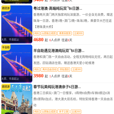
起
3
人点评 往返
6
天
粤过港澳-高端纯玩双飞6日游...
跟团游
香港两天澳门两天独家纯玩深度游，一价全含无自费，赠送
珠海一日游，香港1晚+澳门2晚+珠海2晚，乘豪华大巴往返
【港珠澳大桥】
纯玩
山西独立成团
港澳深度游
立减300
4680
太原、市县起止
起
6
人点评 往返
6
天
半自助
半自助遇见港澳纯玩双飞6日游...
香港和澳门各一天自由活动，全程无购物纯玩无忧，两日起
发团，四钻酒店住宿，赠送香港天星小轮维港
纯玩
两天自由活动
四钻酒店
立减300
3980
起
1
人点评 往返
6
天
太原、市县起止
春节玩美纯玩港澳亲子6日游...
跟团游
香港三日疯玩+澳门一日慢享，0购物0自费0车销0擦边0消
费0景购0加点，港大澳大双名校，特别安排香港一天自由活
动
纯玩
山西独立成团
亲子之旅
立减200