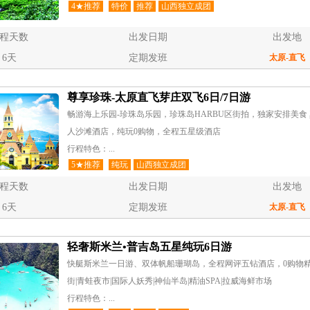
4★推荐
特价
推荐
山西独立成团
程天数
出发日期
出发地
6天
定期发班
太原
-直飞
尊享珍珠-太原直飞芽庄双飞6日/7日游
畅游海上乐园-珍珠岛乐园，珍珠岛HARBU区街拍，独家安排美食 
人沙滩酒店，纯玩0购物，全程五星级酒店
行程特色：...
5★推荐
纯玩
山西独立成团
程天数
出发日期
出发地
6天
定期发班
太原
-直飞
轻奢斯米兰•普吉岛五星纯玩6日游
快艇斯米兰一日游、双体帆船珊瑚岛，全程网评五钻酒店，0购物精
街|青蛙夜市|国际人妖秀|神仙半岛|精油SPA|拉威海鲜市场
行程特色：...