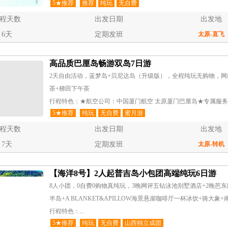
5★推荐
推荐
纯玩
无自费
程天数
出发日期
出发地
6天
定期发班
太原
-直飞
高品质巴厘岛畅游双岛7日游
2天自由活动，蓝梦岛+贝尼达岛（升级版），全程纯玩无购物，
茶+梯田下午茶
行程特色：★航空公司：中国厦门航空 太原厦门巴厘岛★专属服务：
5★推荐
纯玩
无自费
蜜月游
程天数
出发日期
出发地
7天
定期发班
太原
-转机
【海洋8号】2人起普吉岛小包团高端纯玩6日游
8人小团，0自费0购物真纯玩，3晚网评五钻泳池别墅酒店+2晚芭
半岛+A BLANKET&APILLOW海景悬崖咖啡厅一杯冰饮+骑大象
行程特色：...
5★推荐
纯玩
无自费
山西独立成团