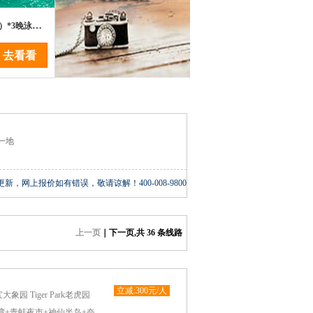
初遇普吉岛斯米兰五星7日游（太原起止）*3晚泳池别墅,2晚海边五星酒店，快艇斯米兰一日游+双体帆船珊瑚岛，特别体验：精油SPA+青蛙夜市+人妖表演+从林骑大象+夏日么么茶
去看看
一地
上报价如有错误，敬请谅解！400-008-9800
上一页
｜
下一页
,共
36
条线路
立减:300元/人
园 Tiger Park老虎园
湾+青蛙夜市+神仙半岛+奈