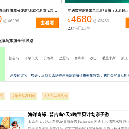
长滩岛4晚6天自由行 尊享长滩岛*北京包机直飞菲律宾长滩岛
9
4680
¥
¥6299
¥3480
起
起
去看看
售
237
份已出售
色海岛旅游全部线路
普吉岛
马尔代夫
长滩岛
巴厘岛
塞班岛
沙巴
毛里求斯
芽庄
亲爱的游客：您好，近期太原到特色海岛旅游价格变化频繁，我们会尽量及时更新，网
高
按销量从高到低
按人气从高到低
海洋奇缘--普吉岛7天5晚宝贝计划亲子游
太原直飞，绝无自费,尼莫海豚秀 FantaSea泰国迪士尼 佛吉水舞 国宝大象
网红蛋岛出海 航海体验-指定宝贝专属冰淇淋号出海 海上桂林攀牙