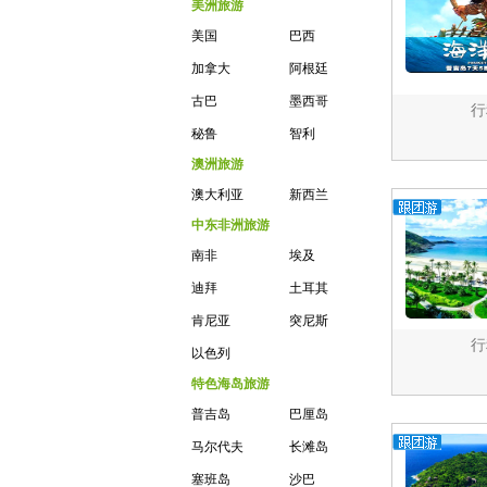
美洲旅游
美国
巴西
加拿大
阿根廷
古巴
墨西哥
行
秘鲁
智利
澳洲旅游
澳大利亚
新西兰
中东非洲旅游
南非
埃及
迪拜
土耳其
肯尼亚
突尼斯
行
以色列
特色海岛旅游
普吉岛
巴厘岛
马尔代夫
长滩岛
塞班岛
沙巴