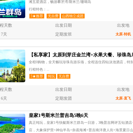
滩五星酒店，畅游攀牙湾/斯米兰/珊瑚岛
行程特色：...
5★推荐
无自费
山西独立成团
程天数
出发日期
出发地
7天
定期发班
太原
-转机
【私享家】太原到芽庄金兰湾+水果大餐、珍珠岛
全程0购物，全天畅玩珍珠岛游乐场，全程连住四钻泳池酒店，特别
行程特色：...
5★推荐
纯玩
无自费
程天数
出发日期
出发地
6天
定期发团
太原
-直飞
皇家1号斯米兰普吉岛5晚6天
真正纯玩，皇家1号快艇斯米兰群岛一日游，3晚普吉网评五钻酒店
店，大象保护营+神仙半岛+奈函海滩+普吉南洋唐人街+海景夏日