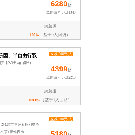
6280
起
线路编号：CJ1343
满意度
（基于0人回访）
100%
立减:200元/人
乐园、半自由行双
安排2-3天自由活动
4399
起
线路编号：CJ2218
满意度
（基于1人回访）
100.0%
立减:200元/人
+2晚普吉网评五钻别墅酒
5180
么么茶+青蛙夜市