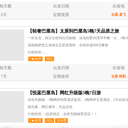
程天数
出发日期
出发地
6天
定期发团
太原
-直飞
【轻奢巴厘岛】太原到巴厘岛5晚7天品质之旅
一价全含，保证全程纯玩无购物、泳池别墅内漂浮早餐一次，1晚卡玉
温德姆梦想之地海边五星度假村，全程价值688元餐食
行程特色：...
5★推荐
纯玩
程天数
出发日期
出发地
7天
定期发班
太原
-转机
【悦蓝巴厘岛】网红升级版5晚7日游
全程无购物，3晚网评四星酒店套房，2晚网评五星酒店，2天自由
园鸟巢，网红瀑布，无边泳池
行程特色：•品质保证：全程无购物零进店！ •...
5★推荐
纯玩
无自费