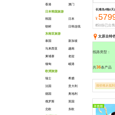
香港
澳门
日本韩国旅游
579
¥
韩国
日本
851
份已出
朝鲜
日韩连线
东南亚旅游
太原去特
泰国
新加坡
马来西亚
越南
线路类型：
柬埔寨
老挝
缅甸
岘港
36
共
条产品
欧洲旅游
瑞士
希腊
按价格从低到
法国
意大利
德国
奥地利
俄罗斯
英国
北欧
东欧