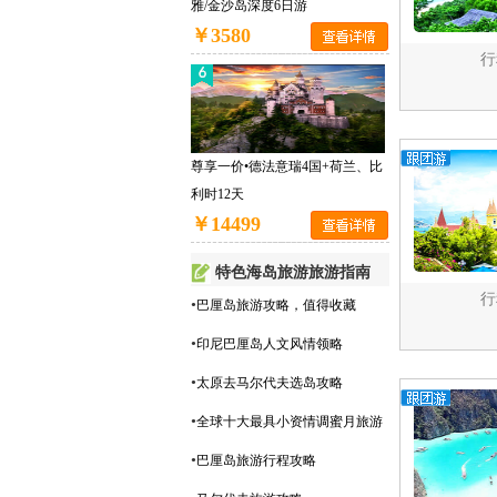
雅/金沙岛深度6日游
￥3580
行
尊享一价•德法意瑞4国+荷兰、比
利时12天
￥14499
特色海岛旅游旅游指南
行
•
巴厘岛旅游攻略，值得收藏
•
印尼巴厘岛人文风情领略
•
太原去马尔代夫选岛攻略
•
全球十大最具小资情调蜜月旅游
•
巴厘岛旅游行程攻略