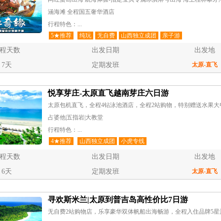
涵海滩 全程国五奢华酒店
行程特色：...
5★推荐
纯玩
无自费
山西独立成团
亲子游
程天数
出发日期
出发地
7天
定期发班
太原
-直飞
悦享芽庄-太原直飞越南芽庄六日游
太原包机直飞，全程4钻泳池酒店，全程2站购物，特别赠送水果大餐
占婆他|五指岩|大教堂
行程特色：...
4★推荐
山西独立成团
小虎专线
程天数
出发日期
出发地
6天
定期发班
太原
-直飞
寻欢斯米兰|太原到普吉岛高性价比7日游
无自费2站购物店，乐享豪华双体帆船出海畅游，全程入住品牌5星