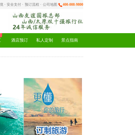
·
·
·
环境
安全支付
预订流程
公司地图
400-008-9800
卖
汇
酒店预订
私人定制
景点指南