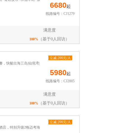
6680
起
线路编号：CJ1279
满意度
（基于0人回访）
100%
立减:200元/人
，快艇出海三岛|仙境湾|
5980
起
线路编号：CJ2005
满意度
（基于0人回访）
100%
立减:200元/人
酒店，特别升级2晚迈考海