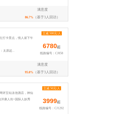
满意度
（基于3人回访）
86.7%
立减:500元/人
网红打卡景点，情人崖下午
6780
起
太原起...
线路编号：CJ858
满意度
（基于3人回访）
95.0%
立减:50元/人
东网评五钻泳池酒店，神仙
3999
+南洋康人街+国际人妖秀
起
线路编号：CJ1292