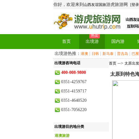
你好，欢迎来到
游虎旅游网
山西友谊国旅
[登录
热卖
首页
出境游
国内游
出境游热推：
|
|
|
|
港澳
日韩
新马泰
普吉岛
巴厘
出境游咨询电话
-->
首页
太原出
400-008-9800
太原到特色海岛
0351-4259767
0351-4159717
0351-4640520
0351-7056220
出境游目的地分类
港澳旅游