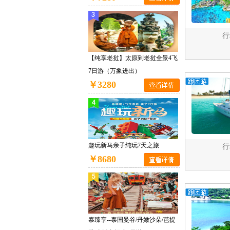
行
【纯享老挝】太原到老挝全景4飞
7日游（万象进出）
￥3280
趣玩新马亲子纯玩7天之旅
行
￥8680
泰臻享--泰国曼谷/丹嫩沙朵/芭提