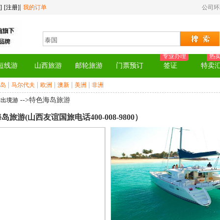
|
]
[注册]
我的订单
公司
专业办理
热
短线游
山西旅游
邮轮旅游
门票预订
签证
特卖
|
|
|
|
|
岛
马尔代夫
欧洲
澳新
美洲
非洲
-->特色海岛旅游
发出境游
旅游(山西友谊国旅电话400-008-9800）