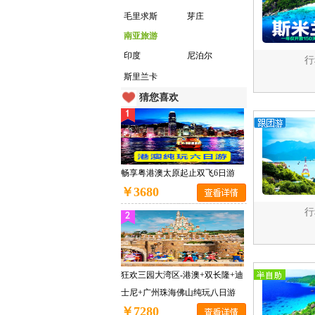
毛里求斯
芽庄
南亚旅游
印度
尼泊尔
行
斯里兰卡
猜您喜欢
畅享粤港澳太原起止双飞6日游
￥3680
行
狂欢三园大湾区-港澳+双长隆+迪
士尼+广州珠海佛山纯玩八日游
￥7280