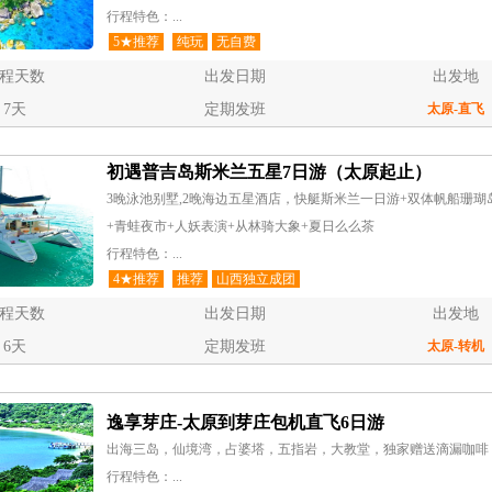
行程特色：...
5★推荐
纯玩
无自费
程天数
出发日期
出发地
7天
定期发班
太原
-直飞
初遇普吉岛斯米兰五星7日游（太原起止）
3晚泳池别墅,2晚海边五星酒店，快艇斯米兰一日游+双体帆船珊瑚
+青蛙夜市+人妖表演+从林骑大象+夏日么么茶
行程特色：...
4★推荐
推荐
山西独立成团
程天数
出发日期
出发地
6天
定期发班
太原
-转机
逸享芽庄-太原到芽庄包机直飞6日游
出海三岛，仙境湾，占婆塔，五指岩，大教堂，独家赠送滴漏咖啡
行程特色：...