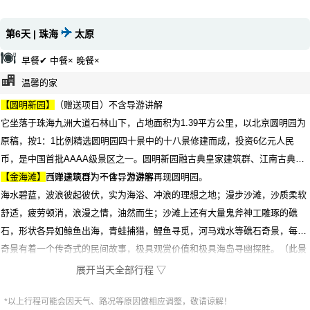
第6天 | 珠海
太原
早餐✔ 中餐× 晚餐×
温馨的家
【圆明新园】
（赠送项目）不含导游讲解
它坐落于珠海九洲大道石林山下，占地面积为1.39平方公里，以北京圆明园为
原稿，按1：1比例精选圆明园四十景中的十八景修建而成，投资6亿元人民
币，是中国首批AAAA级景区之一。圆明新园融古典皇家建筑群、江南古典园
林建筑群和西洋建筑群为一体，为游客再现圆明园。
【金海滩】
（赠送项目）不含导游讲解
海水碧蓝，波浪彼起彼伏，实为海浴、冲浪的理想之地；漫步沙滩，沙质柔软
舒适，疲劳顿消，浪漫之情，油然而生；沙滩上还有大量鬼斧神工雕琢的礁
石，形状各异如鲸鱼出海，青蛙捕猎，鲤鱼寻觅，河马戏水等礁石奇景，每个
奇景有着一个传奇式的民间故事，极具观赏价值和极具海岛寻幽探胜。（此景
点为赠送景点客人自由活动不含导游）后前往珠海机场返回太原，结束愉快的
展开当天全部行程 ▽
粤港澳之行。
*以上行程可能会因天气、路况等原因做相应调整，敬请谅解！