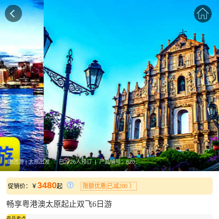
跟团游 | 太原出发 已2726人预订 | 产品编号：620
3480
促销价：￥
起
限额优惠|已减200 〉
畅享粤港澳太原起止双飞6日游
产品卖点