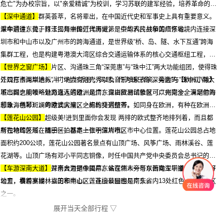
危亡"为办校宗旨，以"亲爱精诚"为校训，学习苏联的建军经验，培养革命的军
事人才。军校群英荟萃，名将辈出，在中国近代史和军事史上具有重要意义。
【深中通道】
乘车前往东莞，打卡揭开中国近代历史第一页的鸦片战争的缅怀地。
深中通道，位于珠江三角洲伶仃洋海域，是中华人民共和国广东省境内连接深
圳市和中山市以及广州市的跨海通道，是世界级“桥、岛、隧、水下互通”跨海
集群工程，也是构建粤港澳大湾区综合交通运输体系的核心交通枢纽工程，连
接广东自贸区三大片区、沟通珠三角“深莞惠”与“珠中江”两大功能组团，使得珠
【世界之窗广场】
江口东西两岸进入“半小时生活圈”；同时，作为珠三角“深莞惠”与“珠中江”两大
外观打卡深圳地标，广场会有灯光秀以及音乐喷泉表演。旁边的【欧洲小镇】
城市群之间唯一公路直连通道，是广东自由贸易试验区（广州南沙、深圳前海
不出国也能领略魅力迷人的欧洲风情，深圳欧洲印象就可以完完全全满足你的
和珠海横琴）、粤港澳大湾区之间的交通纽带。
想象，色彩斑斓的欧式房屋，一栋栋排列整齐，如同身在欧洲，有种在欧洲度
假的感觉，拍照超级美!进到里面你会发现 两排的欧式整齐地排列着，而且都
【莲花山公园】
有独特的外形，随手一拍都是一张明信片哦。
所在地理区域在福田区，基本上位于深圳市区市中心位置。莲花山公园总占地
面积约200公顷，莲花山公园著名景点有山顶广场、风筝广场、雨林溪谷、莲
花湖等。山顶广场有邓小平同志铜像，时任中国共产党中央委员会总书记的江
泽民为铜像题字，并亲自为铜像揭幕。站在伟人旁可以俯瞰深圳福田区CBD好
【车游深南大道】
深南大道是中国广东省深圳市一条东西向主干道，全长25.6
地方，看着高楼林立的市中心。莲花山公园也是广东省内13处红色旅游景点区
公里，横跨罗湖，福田和南山区，连接蔡屋围与南头。
之一。
展开当天全部行程 ▽