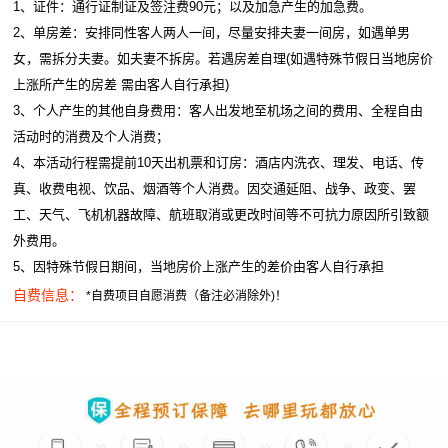
1、证件：通行证制证及签注费90元；以及加急产生的加急费。
2、单房差：安排同性客人两人一间，尽量安排夫妻一间房，如遇单男
女，需拆分夫妻。如夫妻不拆房。若遇房差自理(如遇特殊节假日当地房价
上涨所产生的房差 需由客人自行承担)
3、个人产生的其他自身费用：客人出发地至机场之间的费用、全程自由
活动时的消费及个人消费；
4、本活动行程需提前10天出机票和订房：酒店内洗衣、理发、电话、传
真、收费电视、饮品、烟酒等个人消费。因交通延阻、战争、政变、罢
工、天气、飞机机器故障、航班取消或更改时间等不可抗力原因所引致额
外费用。
5、因特殊节假日期间，当地房价上涨产生的差价由客人自行承担
自费信息：
*自费项目自愿消费（备注必消除外)！