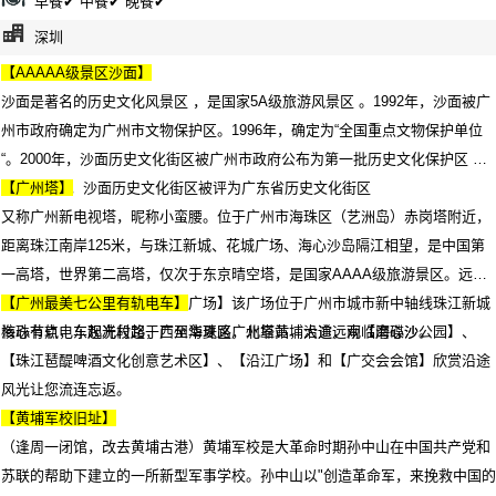
早餐✔ 中餐✔ 晚餐✔
深圳
【AAAAA级景区沙面】
沙面是著名的历史文化风景区 ，是国家5A级旅游风景区 。1992年，沙面被广
州市政府确定为广州市文物保护区。1996年，确定为“全国重点文物保护单位
“。2000年，沙面历史文化街区被广州市政府公布为第一批历史文化保护区 。
2020年4月，沙面历史文化街区被评为广东省历史文化街区
【广州塔】
又称广州新电视塔，昵称小蛮腰。位于广州市海珠区（艺洲岛）赤岗塔附近，
距离珠江南岸125米，与珠江新城、花城广场、海心沙岛隔江相望，是中国第
一高塔，世界第二高塔，仅次于东京晴空塔，是国家AAAA级旅游景区。远观
【海心桥】【海心沙】【花城广场】该广场位于广州市城市新中轴线珠江新城
【广州最美七公里有轨电车】
核心节点，东起冼村路，西至华夏路，北靠黄埔大道，南临海心沙。
海珠有轨电车观光段起于广州海珠区广州塔站，沿途远观【磨碟沙公园】、
【珠江琶醍啤酒文化创意艺术区】、【沿江广场】和【广交会会馆】欣赏沿途
风光让您流连忘返。
【黄埔军校旧址】
（逢周一闭馆，改去黄埔古港）黄埔军校是大革命时期孙中山在中国共产党和
苏联的帮助下建立的一所新型军事学校。孙中山以"创造革命军，来挽救中国的