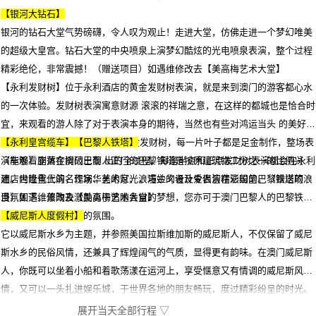
【银河大钻石】
银河的钻石大堂气势磅礴，令人叹为观止！走进大堂，仿佛走进一个梦幻唯美
的超级大皇宫。钻石大堂的中央喷泉上演梦幻酷炫的光电喷泉表演，整个过程
精彩绝伦，非常震撼！（赠送项目）如遇维修改去【美高梅艺术大堂】
【永利发财树】位于永利酒店的黄金发财树表演，就是来到澳门的游客都心水
的一次体验。发财树表演寓意财源 滚滚的祥瑞之意，在这样的都城也是恰合时
宜，来观看的游人除了对于表演本身的期待，当然也有些对鸿运当头 的美好憧
憬。一棵耗费 2 亿价值打造的黄金发财树，每一片叶子都是足金制作，整场表
【永利皇宫缆车】【巴黎人铁塔】
演能够看到黄金树破土而 出的全过程。每逢半点和正点发财树表演都会在永利
（车观）座落在澳门巴黎人正门的巴黎铁塔是按原建筑物二分之一的比例兴
酒店内隆重上演，现场华美的灯光，巧妙的设计令表演精彩纷呈。（赠送项
建，世世代代的名作家、艺术家、浪漫主义者及爱侣皆在法国的巴黎铁塔的浪
目）如遇维修改去【美高梅艺术大堂】
漫氛围下，薰陶及激励勇于追随各自的梦想，您亦可于澳门巴黎人的巴黎铁塔
下感受这番与众不同的氛围。
【威尼斯人度假村】
它以威尼斯水乡为主题，并参照美国拉斯维加斯的威尼斯人，不仅保留了威尼
斯水乡的民俗风情，还兼具了辉煌阔气的气质，显得更有韵味。在澳门威尼斯
人，你既可以坐着小船和着歌荡漾在运河上，享受惬意又有情调的威尼斯风
情，又可以一头扎进娱乐城，于世界各地的朋友畅玩，度过精彩纷呈的时光。
（赠送自费项目，因维修、拥挤等特殊情况有可能选择性参观）。
展开当天全部行程 ▽