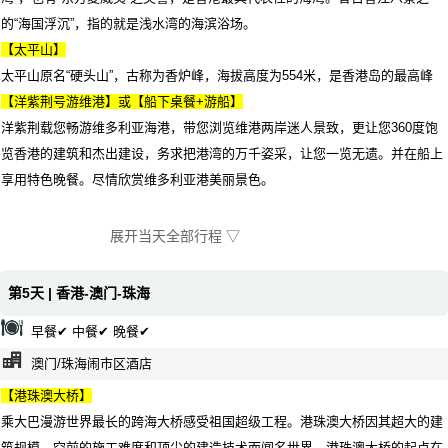
的“海国浮沉”，指的就是浅水湾的海滨浴场。
【太平山】
太平山原名“硬头山”，古称为香炉峰，海拔高度为554米，是香港岛的最高峰
【洋紫荆号游维港】或【船下桌餐+游船】
洋紫荆载您畅游维多利亚海港，带您浏览维港两岸迷人景致，更让您360度饱
览香港的建筑和杰出建设，务求把港湾的万千姿采，让您一览无遗。并在船上
享用特色晚餐。尽情欣赏维多利亚港美丽景色。
展开当天全部行程 ▽
第5天 | 香港-澳门-珠海
早餐✔ 中餐✔ 晚餐✔
澳门/珠海闹市区酒店
【港珠澳大桥】
乘大巴漫游世界最长的跨海大桥感受祖国超级工程。港珠澳大桥因其超大的建
筑规模、空前的施工难度和顶尖的建造技术而闻名世界。港珠澳大桥的起点在