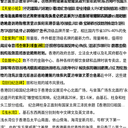
警总区总部建于1881年，为当时香港第三位最高政府官员的府邸，同时也是水
食、娱乐，景观于一身，在维多利亚港海旁耸立五十多年至今,与香港一同成
警基地。这座历史建筑，如果你看过成龙电影《A计划》，一定会对香港水警
长,是香港一个不可或缺的名胜。香港广东道店是全港最大的DFS旗舰店，提供
【天星小轮】
在海上驰骋前行、围剿水匪的场景记忆犹新，也是香港本地新人拍婚纱照必到
全港最大的一站式购物环境及多元化产品系列，汇集世界著名品牌店，是时尚
维港海面穿梭了近一个世纪的天星小轮，列为“人生50个必游项目”之一。天星
的地方，
达人必到的购物天堂。国际名牌手袋.衣履皮具、珠宝钟表,化妆护肤品均是极
小轮是访港旅客游览维多利亚港首选的行程，曾被《国家地理旅游杂志》评
尽华丽的选择，100多个世界顶级品牌齐聚一堂，相比国内节省10%-40%的免
为"人生 50 个必到景点"之一。
税价格，更独家限量版，件件都是顶级名牌的最新力作。限量稀有，值得珍
【金紫荆广场】
藏。车游
闪耀夺目的金紫荆雕像,停立于湾仔会议展览中心海傍,见证了1997年香港主权
【中环】【金钟】
是香港的政治及商业中心，是很多银行、跨国金融
机构及外国领事馆的所在地。香港的政府总部，立法会大楼以及礼宾府都在中
回归祖国的的历史聚焦时刻。
环。在中环有数不尽的金融中心、各种各样的餐饮食肆和品牌时装专卖店，是
【会展中心】
游客和香港当地人最喜欢逛街的地方。此外中环有很多的新旧建筑，成为标志
1997年7月1日香港回归祖国大典亦在该处举行，成为国际瞩目的焦点，而它独
性的建筑，曾为亚洲最高的建筑的怡和大厦，中银大厦也坐落在中环，这些建
特的飞鸟展翅式形态，也给美丽的维多利亚港增添了不少色彩。
筑构成香港岛美丽和壮观的城市风景线。
【回归纪念碑】
香港回归祖国纪念碑位于香港会议展览中心北面广场，与坐落广场东北面的“永
远盛开的紫荆花”雕塑相互辉映。纪念碑高20米，宽1.6米，由基石、柱身和柱
头三部分组成。 纪念碑柱身正面刻有国家主席江泽民亲题【香港回归祖国纪
念碑】碑名。基石东西两面分别刻有中文碑文及英文译本。
【浅水湾】
浅水湾位于香港岛太平山南面，依山傍海，海湾呈新月形，号称“天下第一
湾”，也有“东方夏威夷”之美誉，是香港最具代表性的海湾。昔日香江八景之一