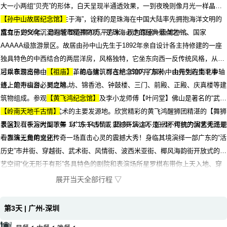
大一小两组“贝壳”的形体，白天呈现半通透效果，一到夜晚则像月光一样晶莹
剔透。“珠生于贝，贝生于海”，诠释的是珠海在中国大陆率先拥抱海洋文明的
【孙中山故居纪念馆】
富有历史文化沉淀的城市精神特质，是珠海必走的经典景点之一。
成立于1956年，目前管理范围20万平方米，现为国家一级博物馆、国家
AAAAA级旅游景区。故居由孙中山先生于1892年亲自设计各主持修建的一座
独具特色的中西结合的两层洋房，风格独特，它坐东向西一反传统风格，从中
可以表现出孙中山急取改革的心情，可在纪念馆内了解孙中山先生的生平事
后乘车游览佛山
【祖庙】
，祖庙建筑群占地 3500 平方米， 由排列在南北中轴
迹，是中山游必到之地。
线上的万福台、灵应牌 坊、锦香池、钟鼓楼、三门、前殿、正殿、庆真楼等建
筑物组成。参观
【黄飞鸿纪念馆】
及李小龙师傅【叶问堂】佛山是著名的“武术
之乡”，是中国南派武术的主要发源地。欣赏精彩的黄飞鸿醒狮团精湛的【舞狮
【岭南天地千古情】
表演】（表演时间下午 14:15-14:55 或 15:30-16:10，如因不可抗力因素无法观
景区观看千万大型歌舞《广东千古情》震撼开演这不是一场 传统的演艺秀而是
看表演无费用退还）
一部珠三角的文化传奇一场直击心灵的震撼大秀！身临其境演绎一部广东的“活
历史”市井街、穿越街、武术街、风情街、波西米亚街、椰风海韵街开放式的演
艺空间“化无形于有形”各具特色的剧院和表演场所星罗棋布带你上天入地、穿
越古今。
展开当天全部行程 ▽
第3天 | 广州-深圳