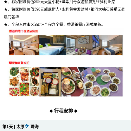
★、独家附赠价值398元天星小轮+洋紫荆号双游船游览维多利亚港
★、独家附赠价值398元威尼斯人+永利黄金发财树+银河大钻石感受无尽
澳门奢华
★、全程入住市区酒店+全程含全餐，香港茶餐厅港式早茶。
行程安排
◆
◆
第1天 | 太原
珠海