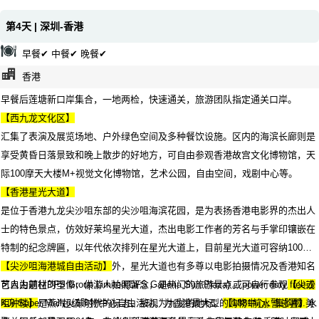
第4天 | 深圳-香港
早餐✔ 中餐✔ 晚餐✔
香港
早餐后莲塘新口岸集合，一地两检，快速通关，旅游团队指定通关口岸。
【西九龙文化区】
汇集了表演及展览场地、户外绿色空间及多种餐饮设施。区内的海滨长廊则是
享受黄昏日落景致和晚上散步的好地方，可自由参观香港故宫文化博物馆，天
际100摩天大楼M+视觉文化博物馆，艺术公园，自由空间，戏剧中心等。
【香港星光大道】
是位于香港九龙尖沙咀东部的尖沙咀海滨花园，是为表扬香港电影界的杰出人
士的特色景点，仿效好莱坞星光大道，杰出电影工作者的芳名与手掌印镶嵌在
特制的纪念牌匾，以年代依次排列在星光大道上，目前星光大道可容纳100名
电影工作者的纪念牌匾。此外，星光大道也有多尊以电影拍摄情况及香港知名
【尖沙咀海港城自由活动】
艺人为题材的塑像，供游人拍照留念，是热门的旅游景点。可自行参观
可自由前往DFS Group Limited(DFS Galleria,Sun Plaza) 或power duty free或
【尖沙
咀钟楼】
KJI Super Mall超级购物中心自由活动，为香港最大型的购物中心，集购物.美
是蒸汽火车时代的标志，被视为九龙的地标。
【1881前水警总署】
水