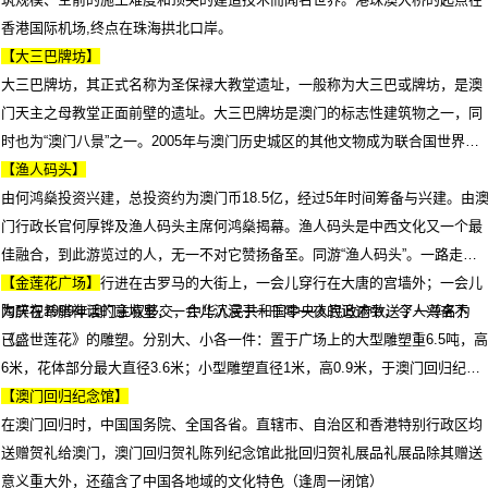
香港国际机场,终点在珠海拱北口岸。
【大三巴牌坊】
大三巴牌坊，其正式名称为圣保禄大教堂遗址，一般称为大三巴或牌坊，是澳
门天主之母教堂正面前壁的遗址。大三巴牌坊是澳门的标志性建筑物之一，同
时也为“澳门八景”之一。2005年与澳门历史城区的其他文物成为联合国世界文
化遗产。
【渔人码头】
由何鸿燊投资兴建，总投资约为澳门币18.5亿，经过5年时间筹备与兴建。由
门行政长官何厚铧及渔人码头主席何鸿燊揭幕。渔人码头是中西文化又一个最
佳融合，到此游览过的人，无一不对它赞扬备至。同游“渔人码头”。一路走
来，仿佛一会儿行进在古罗马的大街上，一会儿穿行在大唐的宫墙外；一会儿
【金莲花广场】
陶醉在希腊神话的意境里，一会儿沉浸于一千零一夜的追述中，令人兴奋不
为庆祝1999年澳门主权移交，中华人民共和国中央人民政府致送了一尊名为
已。
《盛世莲花》的雕塑。分别大、小各一件：置于广场上的大型雕塑重6.5吨，高
6米，花体部分最大直径3.6米；小型雕塑直径1米，高0.9米，于澳门回归纪念
馆展出。
【澳门回归纪念馆】
在澳门回归时，中国国务院、全国各省。直辖市、自治区和香港特别行政区均
送赠贺礼给澳门，澳门回归贺礼陈列纪念馆此批回归贺礼展品礼展品除其赠送
意义重大外，还蕴含了中国各地域的文化特色（逢周一闭馆）