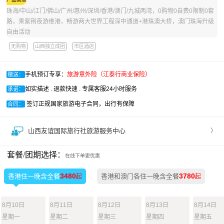
珠海/中山/江门/佛山/广州/惠州/深圳/香港/澳门/九城两湾，0购物0自费0限制0套
路，乘紫荆夜游维港，畅游两大世界工程深中通道+港珠澳大桥，澳门珠海升级
自由活动
无购物
山西独立成团
市区酒店
手机预订专享：
旅游意外险（江泰行商业保险）
赠送：
如实描述 . 退款快速 . 专属客服24小时服务
承诺：
签订正规国家旅游电子合同，出行有保障
合同：
山西友谊国际旅行社旅游服务中心
〉
套餐/团期选择：
在线下单更优惠
3480
3780
香港住一晚含全餐
香港和澳门各住一晚含全餐
起
起
8月10日
8月11日
8月12日
8月13日
8月14日
星期一
星期二
星期三
星期四
星期五