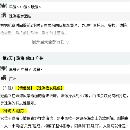
早餐× 中餐× 晚餐×
珠海指定酒店
根据航班时间提前2小时太原武宿国际机场集合，办理行李托运、安检、边防
检查后，乘机前往珠海，乘车前往酒店。
展开当天全部行程 ▽
第2天 | 珠海-佛山-广州
早餐✔ 中餐✔ 晚餐×
广州
（车观）
【情侣路】【珠海渔女雕像】
她矗立在珠海风景秀丽的香炉湾畔，雕像身高约8.7米，由70余块花岗岩打造
是珠海的标志性景观。
【珠海大剧院】
它位于珠海市情侣路野狸岛海滨，是中国唯一建设在海岛上的歌剧院。剧院由
一大一小两组“贝壳”组成，构成了整体形象，因此称“日月贝”。大剧院就像是一