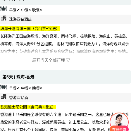
早餐✔ 中餐× 晚餐×
珠海四钻酒店
珠海长隆海洋王国（含门票+接送）
长隆海洋王国由海豚湾、海洋奇观、雨林飞翔、极地探险、海象山、英雄岛、
横琴海、海洋大街8个分区组成。 雨林飞翔以惊险刺激为主；海洋奇观以娱乐
观赏为主；英雄岛适合儿童游乐及合家游玩；海豚湾以海豚观赏为主；极地探
险以冰雪设计为主；海象山以水为主题；横琴海以表演为主；海洋大街以迎
展开当天全部行程 ▽
宾、观光、购物休闲为主。
第5天 | 珠海-香港
早餐✔ 中餐× 晚餐×
香港四钻酒
香港迪士尼公园（含门票+接送）
香港迪士尼乐园是全球仅有的六个迪士尼主题乐园之一。这里也是大小朋友所
热爱的米奇老鼠与好友、漫威超级英雄、迪士尼公主、以及众多迪士尼朋友的
家。乐园拥有七个主题园区，包括：美国小镇大街、 幻想世界、明日世界、探