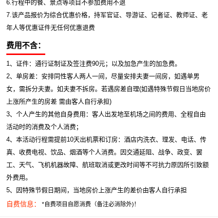
6.行程中的餐、景点等项目不参加费用不退
7.该产品报价为综合优惠价格，持军官证、导游证、记者证、教师证、老
年人等优惠证件无任何优惠退费
费用不含：
1、证件：通行证制证及签注费90元；以及加急产生的加急费。
2、单房差：安排同性客人两人一间，尽量安排夫妻一间房，如遇单男
女，需拆分夫妻。如夫妻不拆房。若遇房差自理(如遇特殊节假日当地房价
上涨所产生的房差 需由客人自行承担)
3、个人产生的其他自身费用：客人出发地至机场之间的费用、全程自由
活动时的消费及个人消费；
4、本活动行程需提前10天出机票和订房：酒店内洗衣、理发、电话、传
真、收费电视、饮品、烟酒等个人消费。因交通延阻、战争、政变、罢
工、天气、飞机机器故障、航班取消或更改时间等不可抗力原因所引致额
外费用。
5、因特殊节假日期间，当地房价上涨产生的差价由客人自行承担
自费信息：
*自费项目自愿消费（备注必消除外)！