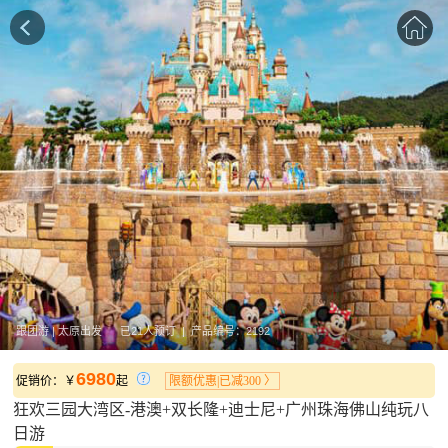
跟团游 | 太原出发 已21人预订 | 产品编号：2192
6980
促销价：￥
起
限额优惠|已减300 〉
狂欢三园大湾区-港澳+双长隆+迪士尼+广州珠海佛山纯玩八
日游