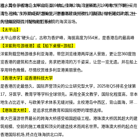
程，其中1842年、1860年、1898年、1982年、1984年、1990年六个年份采用
浅水湾位于香港岛太平山南面，依山傍海，海湾呈新月形，号称“天下第一
浅色石料，1997年石环镶有光环并嵌32个光纤点 。基石刻有中英文碑文，柱
湾”，也有“东方夏威夷”之美誉，是香港最具代表性的海湾。昔日香江八景之一
头经氧化处理并配有射灯系统
的“海国浮沉”，指的就是浅水湾的海滨浴场。
【太平山】
太平山原名“硬头山”，古称为香炉峰，海拔高度为554米，是香港岛的最高峰
【洋紫荆号游维港】或【船下桌餐+游船】
洋紫荆载您畅游维多利亚海港，带您浏览维港两岸迷人景致，更让您360度饱
览香港的建筑和杰出建设，务求把港湾的万千姿采，让您一览无遗。并在船上
享用特色晚餐。尽情欣赏维多利亚港美丽景色。
【香港大学】或香港科技大学
是香港历史最悠久、国际声誉顶尖的公立研究型大学，2025年QS排名全球第
17，牙医学、教育学等学科全球领先。采用全英文教学，国际化程度高，非本
地生占比近半，与欧美学术体系无缝对接。主校港岛中西区，背山面海，环境
优美，设施先进，是追求优质教育和国际视野的理想选择。
【港珠澳大桥】
乘大巴漫游世界最长的跨海大桥感受祖国超级工程。港珠澳大桥因其超大的建
筑规模、空前的施工难度和顶尖的建造技术而闻名世界。港珠澳大桥的起点在
香港国际机场,终点在珠海拱北口岸。