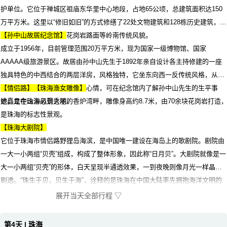
护单位。它位于禅城区祖庙东华里中心地段，占地65公顷，总建筑面积达150
万平方米。这里以“修旧如旧”的方式修缮了22处文物建筑和128栋历史建筑，保
留了清代锅耳式山墙、花岗岩路面等岭南传统风貌。
【孙中山故居纪念馆】
成立于1956年，目前管理范围20万平方米，现为国家一级博物馆、国家
AAAAA级旅游景区。故居由孙中山先生于1892年亲自设计各主持修建的一座
独具特色的中西结合的两层洋房，风格独特，它坐东向西一反传统风格，从中
可以表现出孙中山急取改革的心情，可在纪念馆内了解孙中山先生的生平事
【情侣路】【珠海渔女雕像】
迹，是中山游必到之地。
她矗立在珠海风景秀丽的香炉湾畔，雕像身高约8.7米，由70余块花岗岩打造
是珠海的标志性景观。
【珠海大剧院】
它位于珠海市情侣路野狸岛海滨，是中国唯一建设在海岛上的歌剧院。剧院由
一大一小两组“贝壳”组成，构成了整体形象，因此称“日月贝”。大剧院就像是一
大一小两组“贝壳”的形体，白天呈现半通透效果，一到夜晚则像月光一样晶莹
剔透。“珠生于贝，贝生于海”，诠释的是珠海在中国大陆率先拥抱海洋文明的
富有历史文化沉淀的城市精神特质，是珠海必走的经典景点之一。
展开当天全部行程 ▽
第4天 | 珠海