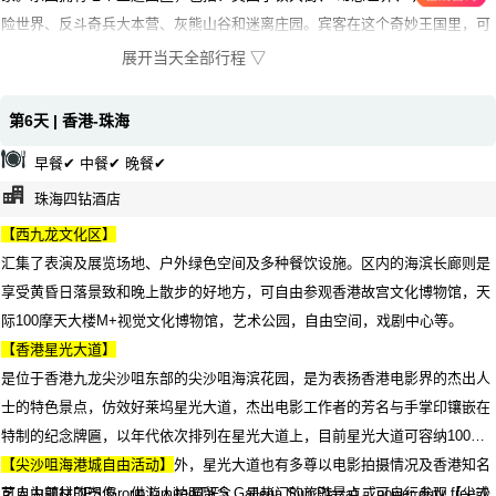
险世界、反斗奇兵大本营、灰熊山谷和迷离庄园。宾客在这个奇妙王国里，可
以置身喜爱的迪士尼故事中，与迪士尼朋友见面。并可尽情探索七个主题园
展开当天全部行程 ▽
区。
第6天 | 香港-珠海
早餐✔ 中餐✔ 晚餐✔
珠海四钻酒店
【西九龙文化区】
汇集了表演及展览场地、户外绿色空间及多种餐饮设施。区内的海滨长廊则是
享受黄昏日落景致和晚上散步的好地方，可自由参观香港故宫文化博物馆，天
际100摩天大楼M+视觉文化博物馆，艺术公园，自由空间，戏剧中心等。
【香港星光大道】
是位于香港九龙尖沙咀东部的尖沙咀海滨花园，是为表扬香港电影界的杰出人
士的特色景点，仿效好莱坞星光大道，杰出电影工作者的芳名与手掌印镶嵌在
特制的纪念牌匾，以年代依次排列在星光大道上，目前星光大道可容纳100名
电影工作者的纪念牌匾。此外，星光大道也有多尊以电影拍摄情况及香港知名
【尖沙咀海港城自由活动】
艺人为题材的塑像，供游人拍照留念，是热门的旅游景点。可自行参观【尖沙
可自由前往DFS Group Limited(DFS Galleria,Sun Plaza) 或power duty free或