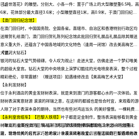
已。
《盛世莲花》的雕塑。分别大、小各一件：置于广场上的大型雕塑重6.5吨，高
6米，花体部分最大直径3.6米；小型雕塑直径1米，高0.9米，于澳门回归纪念
馆展出。
【澳门回归纪念馆】
在澳门回归时，中国国务院、全国各省。直辖市、自治区和香港特别行政区均
送赠贺礼给澳门，澳门回归贺礼陈列纪念馆此批回归贺礼展品礼展品除其赠送
意义重大外，还蕴含了中国各地域的文化特色（逢周一闭馆）改去美高梅艺术
大堂。
【银河大钻石】
银河的钻石大堂气势磅礴，令人叹为观止！走进大堂，仿佛走进一个梦幻唯美
的超级大皇宫。钻石大堂的中央喷泉上演梦幻酷炫的光电喷泉表演，整个过程
精彩绝伦，非常震撼！（赠送项目）如遇维修改去【美高梅艺术大堂】
【永利发财树】
位于永利酒店的黄金发财树表演，就是来到澳门的游客都心水的一次体验。发
财树表演寓意财源 滚滚的祥瑞之意，在这样的都城也是恰合时宜，来观看的游
人除了对于表演本身的期待，当然也有些对鸿运当头 的美好憧憬。一棵耗费 2
亿价值打造的黄金发财树，每一片叶子都是足金制作，整场表演能够看到黄金
【永利皇宫缆车】【巴黎人铁塔】
树破土而 出的全过程。每逢半点和正点发财树表演都会在永利酒店内隆重上
（车观）座落在澳门巴黎人正门的巴黎铁塔是按原建筑物二分之一的比例兴
演，现场华美的灯光，巧妙的设计令表演精彩纷呈。（赠送项目）如遇维修改
建，世世代代的名作家、艺术家、浪漫主义者及爱侣皆在法国的巴黎铁塔的浪