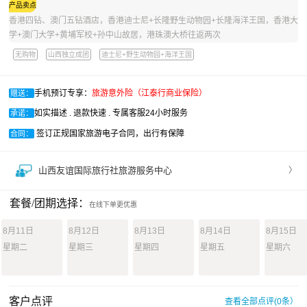
产品卖点
香港四钻、澳门五钻酒店，香港迪士尼+长隆野生动物园+长隆海洋王国，香港大
学+澳门大学+黄埔军校+孙中山故居，港珠澳大桥往返两次
无购物
山西独立成团
迪士尼+野生动物园+海洋王国
手机预订专享：
旅游意外险（江泰行商业保险）
赠送：
如实描述 . 退款快速 . 专属客服24小时服务
承诺：
签订正规国家旅游电子合同，出行有保障
合同：
山西友谊国际旅行社旅游服务中心
〉
套餐/团期选择：
在线下单更优惠
8月11日
8月12日
8月13日
8月14日
8月15日
星期二
星期三
星期四
星期五
星期六
客户点评
查看全部点评(0条）