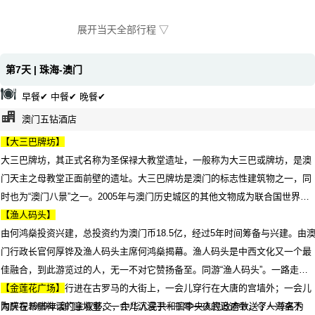
展开当天全部行程 ▽
第7天 | 珠海-澳门
早餐✔ 中餐✔ 晚餐✔
澳门五钻酒店
【大三巴牌坊】
大三巴牌坊，其正式名称为圣保禄大教堂遗址，一般称为大三巴或牌坊，是澳
门天主之母教堂正面前壁的遗址。大三巴牌坊是澳门的标志性建筑物之一，同
时也为“澳门八景”之一。2005年与澳门历史城区的其他文物成为联合国世界文
化遗产。
【渔人码头】
由何鸿燊投资兴建，总投资约为澳门币18.5亿，经过5年时间筹备与兴建。由
门行政长官何厚铧及渔人码头主席何鸿燊揭幕。渔人码头是中西文化又一个最
佳融合，到此游览过的人，无一不对它赞扬备至。同游“渔人码头”。一路走
来，仿佛一会儿行进在古罗马的大街上，一会儿穿行在大唐的宫墙外；一会儿
【金莲花广场】
陶醉在希腊神话的意境里，一会儿沉浸于一千零一夜的追述中，令人兴奋不
为庆祝1999年澳门主权移交，中华人民共和国中央人民政府致送了一尊名为