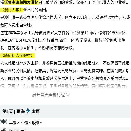
去
漫氛围下，薰陶及激励勇于追随各自的梦想，您亦可于澳门巴黎人的巴黎铁塔
【美高梅艺术大堂】
下感受这番与众不同的氛围。
【澳门大学】
是澳门唯一的公立国际化综合性大学，创立于1981年，以英语授课为主，八成
教研人员来自全球。
它在2025年泰晤士高等教育世界大学排名中位列第145位，QS排名第285位，
拥有16个ESI前1%学科。学校采用“四位一体”教学模式，推行学分制和书院
制，在内地独立招生，不影响高考志愿录取。
【威尼斯人度假村】
它以威尼斯水乡为主题，并参照美国拉斯维加斯的威尼斯人，不仅保留了威尼
斯水乡的民俗风情，还兼具了辉煌阔气的气质，显得更有韵味。在澳门威尼斯
人，你既可以坐着小船和着歌荡漾在运河上，享受惬意又有情调的威尼斯风
情，又可以一头扎进娱乐城，于世界各地的朋友畅玩，度过精彩纷呈的时光。
（赠送自费项目，因维修、拥挤等特殊情况有可能选择性参观）。
展开当天全部行程 ▽
第8天 | 珠海
太原
早餐✔ 中餐× 晚餐×