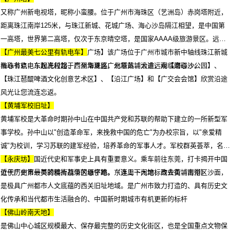
又称广州新电视塔，昵称小蛮腰。位于广州市海珠区（艺洲岛）赤岗塔附近，
距离珠江南岸125米，与珠江新城、花城广场、海心沙岛隔江相望，是中国第
一高塔，世界第二高塔，仅次于东京晴空塔，是国家AAAA级旅游景区。远观
【海心桥】【海心沙】【花城广场】该广场位于广州市城市新中轴线珠江新城
【广州最美七公里有轨电车】
核心节点，东起冼村路，西至华夏路，北靠黄埔大道，南临海心沙。
海珠有轨电车观光段起于广州海珠区广州塔站，沿途远观【磨碟沙公园】、
【珠江琶醍啤酒文化创意艺术区】、【沿江广场】和【广交会会馆】欣赏沿途
风光让您流连忘返。
【黄埔军校旧址】
黄埔军校是大革命时期孙中山在中国共产党和苏联的帮助下建立的一所新型军
事学校。孙中山以"创造革命军，来挽救中国的危亡"为办校宗旨，以"亲爱精
诚"为校训，学习苏联的建军经验，培养革命的军事人才。军校群英荟萃，名将
辈出，在中国近代史和军事史上具有重要意义。乘车前往东莞，打卡揭开中国
【永庆坊】
近代历史第一页的鸦片战争的缅怀地。（逢周一闭馆，改去黄埔古港）
位于广州市最美骑楼街荔湾区恩宁路，东连上下九地标商业街，南衔区沙面，
是极具广州都市人文底蕴的西关旧址地域。是广州市致力打造的、具有历史文
化传承和当代都市生活融合的、中国新时期城市有机更新的标杆
【佛山岭南天地】
是佛山中心城区规模最大、保存最完整的历史文化街区，也是全国重点文物保