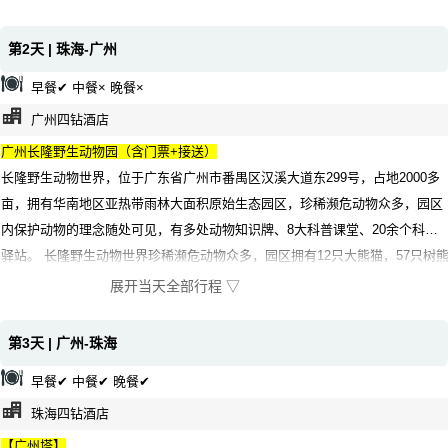
第2天 | 珠海-广州
早餐✔ 中餐× 晚餐×
广州四钻酒店
广州长隆野生动物园（含门票+接送）
长隆野生动物世界，位于广东省广州市番禺区汉溪大道东299号，占地2000多
亩，拥有华南地区亚热带雨林大面积原始生态园区，珍稀濒危动物众多，园区
内保护动物的理念随处可见，有多处动物知识牌、8大科普课堂、20余个科普
驿站。 长隆野生动物世界珍稀濒危动物众多，园区拥有12只大熊猫，57只树
（考拉）、近200多只白虎等世界各国国宝在内的500多种，20000余只珍奇动
展开当天全部行程 ▽
物，园区内还有1处观光缆车，18个动物主题园区，16个游乐设施。 2000年2
月，长隆野生动物世界被广东省科学技术协会命名“广东省青少年科普教育基
第3天 | 广州-珠海
地”。 [3]2005年，长隆野生动物世界被国家旅游局评定为“AAAAA”级旅游景
早餐✔ 中餐✔ 晚餐✔
区，是全国首批获此殊荣的景点之一，是游客们了解广州必到的胜地。
珠海四钻酒店
【广州塔】