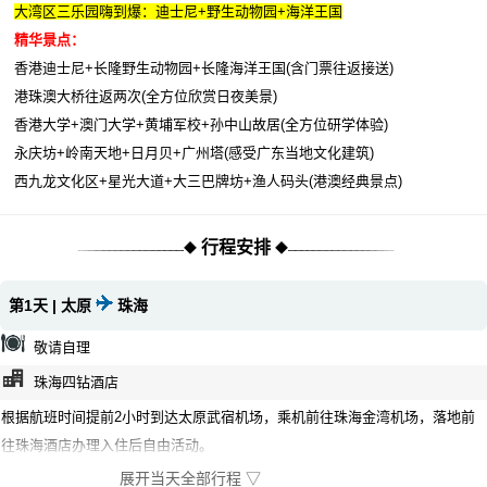
大湾区三乐园嗨到爆：迪士尼+野生动物园+海洋王国
精华景点：
香港迪士尼+长隆野生动物园+长隆海洋王国(含门票往返接送)
港珠澳大桥往返两次(全方位欣赏日夜美景)
香港大学+澳门大学+黄埔军校+孙中山故居(全方位研学体验)
永庆坊+岭南天地+日月贝+广州塔(感受广东当地文化建筑)
西九龙文化区+星光大道+大三巴牌坊+渔人码头(港澳经典景点)
行程安排
◆
◆
第1天 | 太原
珠海
敬请自理
珠海四钻酒店
根据航班时间提前2小时到达太原武宿机场，乘机前往珠海金湾机场，落地前
往珠海酒店办理入住后自由活动。
展开当天全部行程 ▽