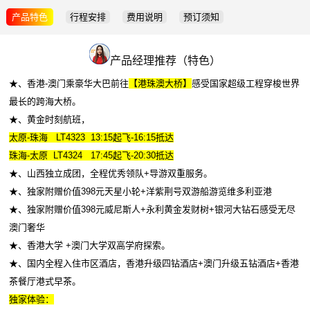
产品特色
行程安排
费用说明
预订须知
产品经理推荐（特色）
★、香港-澳门乘豪华大巴前往
【港珠澳大桥】
感受国家超级工程穿梭世界
最长的跨海大桥。
★、黄金时刻航班，
太原-珠海 LT4323 13:15起飞-16:15抵达
珠海-太原 LT4324 17:45起飞-20:30抵达
★、山西独立成团，全程优秀领队+导游双重服务。
★、独家附赠价值398元天星小轮+洋紫荆号双游船游览维多利亚港
★、独家附赠价值398元威尼斯人+永利黄金发财树+银河大钻石感受无尽
澳门奢华
★、香港大学 +澳门大学双高学府探索。
★、国内全程入住市区酒店，香港升级四钻酒店+澳门升级五钻酒店+香港
茶餐厅港式早茶。
独家体验：