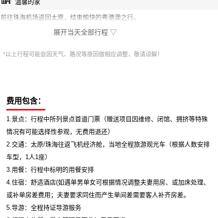
温馨的家
前往珠海机场返回太原，结束愉快的粤港澳之行。
展开当天全部行程 ▽
*以上行程可能会因天气、路况等原因做相应调整，敬请谅解！
费用包含：
1.景点：行程中所列景点首道门票（赠送项目因维修、闭馆、拥挤等特殊
情况有可能选择性参观，无费用退还）
2.交通：太原/珠海往返飞机经济舱，当地全程旅游观光车（根据人数安排
车型，1人1座）
3.用餐：行程中标明的用餐安排
4.住宿：舒适酒店(如遇单男单女可根据情况调整夫妻用房、或加床处理、
或补单房差费用；夫妻要求同住而产生单间差需要客人补齐房差。
5.导游：全程持证导游服务