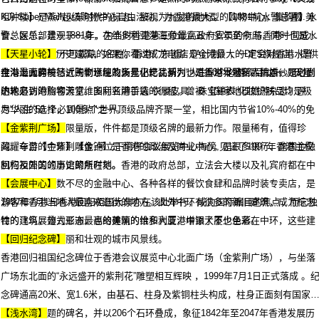
咀钟楼】是蒸汽火车时代的标志，被视为九龙的地标。【1881前水警总署】水
KJI Super Mall超级购物中心自由活动，为香港最大型的购物中心，集购物.美
警总区总部建于1881年，为当时香港第三位最高政府官员的府邸，同时也是水
食、娱乐，景观于一身，在维多利亚港海旁耸立五十多年至今,与香港一同成
警基地。这座历史建筑，如果你看过成龙电影《A计划》，一定会对香港水警
长,是香港一个不可或缺的名胜。香港广东道店是全港最大的DFS旗舰店，提供
【天星小轮】
在海上驰骋前行、围剿水匪的场景记忆犹新，也是香港本地新人拍婚纱照必到
全港最大的一站式购物环境及多元化产品系列，汇集世界著名品牌店，是时尚
维港海面穿梭了近一个世纪的天星小轮，列为“人生50个必游项目”之一。天星
的地方，
达人必到的购物天堂。国际名牌手袋.衣履皮具、珠宝钟表,化妆护肤品均是极
小轮是访港旅客游览维多利亚港首选的行程，曾被《国家地理旅游杂志》评
尽华丽的选择，100多个世界顶级品牌齐聚一堂，相比国内节省10%-40%的免
为"人生 50 个必到景点"之一。
税价格，更独家限量版，件件都是顶级名牌的最新力作。限量稀有，值得珍
【金紫荆广场】
藏。车游【中环】【金钟】是香港的政治及商业中心，是很多银行、跨国金融
闪耀夺目的金紫荆雕像,停立于湾仔会议展览中心海傍,见证了1997年香港主权
机构及外国领事馆的所在地。香港的政府总部，立法会大楼以及礼宾府都在中
回归祖国的的历史聚焦时刻。
环。在中环有数不尽的金融中心、各种各样的餐饮食肆和品牌时装专卖店，是
【会展中心】
游客和香港当地人最喜欢逛街的地方。此外中环有很多的新旧建筑，成为标志
1997年7月1日香港回归祖国大典亦在该处举行，成为国际瞩目的焦点，而它独
性的建筑，曾为亚洲最高的建筑的怡和大厦，中银大厦也坐落在中环，这些建
特的飞鸟展翅式形态，也给美丽的维多利亚港增添了不少色彩。
筑构成香港岛美丽和壮观的城市风景线。
【回归纪念碑】
香港回归祖国纪念碑位于香港会议展览中心北面广场（金紫荆广场），与坐落
广场东北面的“永远盛开的紫荆花”雕塑相互辉映 ，1999年7月1日正式落成 。
念碑通高20米、宽1.6米，由基石、柱身及紫铜柱头构成，柱身正面刻有国家
席江泽民亲题的碑名，并以206个石环叠成，象征1842年至2047年香港发展历
【浅水湾】