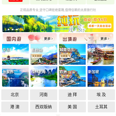
正规品质专业,坚守口碑拒绝套路,值得信赖的太原旅行社
华东
五台山
越南芽庄
泰国
天天发团
太原直飞
张家界
桂林北海
欧洲
新加坡
北京
河南
迪 拜
埃 及
港 澳
西双版纳
美 国
土耳其