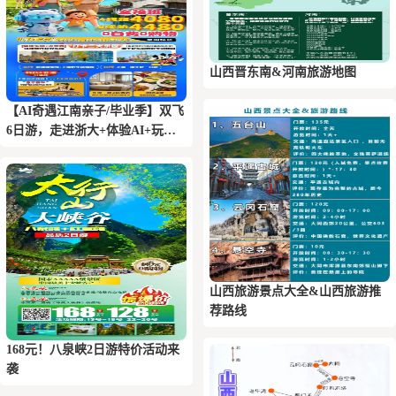
山西晋东南&河南旅游地图
【AI奇遇江南亲子/毕业季】双飞
6日游，走进浙大+体验AI+玩转
三大乐园+乌镇+登金茂大厦
山西旅游景点大全&山西旅游推
荐路线
168元！八泉峡2日游特价活动来
袭