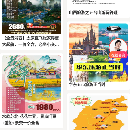
山西旅游之五台山游玩答疑
【全景湘西】太原直飞张家界盛
大起航，一价全含，必坐小交通
全包
华东五市旅游正当时
水韵苏北·花花世界，景点门票
+游船+景交一价全含