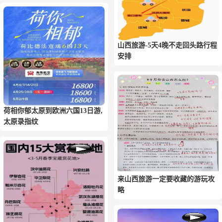
山西旅游-5天4晚不走回头路行程
安排
荷相你‬郁太原到欧洲六国13日游,
太原录指纹
来山西旅游一定要收藏的游玩攻
略