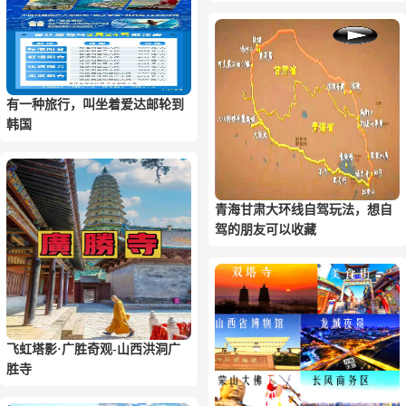
有一种旅行，叫坐着爱达邮轮到
韩国
青海甘肃大环线自驾玩法，想自
驾的朋友可以收藏
飞虹塔影·广胜奇观-山西洪洞广
胜寺