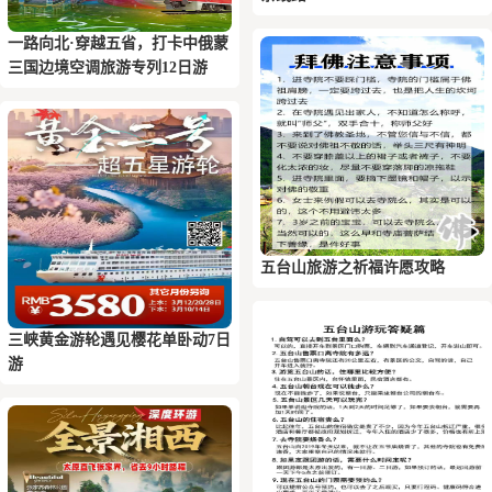
一路向北·穿越五省，打卡中俄蒙
三国边境空调旅游专列12日游
五台山旅游之祈福许愿攻略
三峡黄金游轮遇见樱花单卧动7日
游