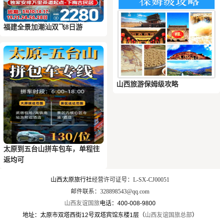
福建全景加潮汕双飞8日游
山西旅游保姆级攻略
太原到五台山拼车包车，单程往
返均可
山西太原旅行社
经营许可证号：L-SX-CJ00051
邮件联系：328898543@qq.com
山西友谊国旅
电话：400-008-9800
地址：太原市双塔西街12号双塔宾馆东楼1层（
山西友谊国旅总部
）