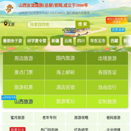
山西友谊国旅(总部)官网,成立于2000年
山西旅行社经营许可证L-SX-CJ00051,我们竭诚为您服务
微信小程序搜 游
虎旅游
搜 索
太原
资质说明
暑期亲子游
研学夏令营
新疆
云南
四川
华东五市
西藏
新加
国内旅游
周边旅游
出境旅游
景点门票
海上邮轮
各国签证
旅游机票
酒店民宿
自由出行
山西地接专版
旅游笔记
山西旅游
定制旅游
蜜月旅游
老年专列
旅游攻略
爸妈旅游
我要包车
热门目的地
红色研学
企业团建