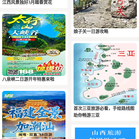
江西风景独好3月踏春赏花
娘子关一日游攻略
八泉峡二日游开年特惠来啦
首次三亚旅游必看，手绘路线图
助你畅游三亚