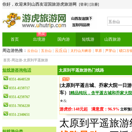
你好，欢迎来到山西友谊国旅游虎旅游网
[登录]
[注册]
热卖
首页
出境游
国内游
短线游
山西旅游
周边游热推：
|
|
云丘山
|
|
|
|
云台山
五台山
太行山大峡谷
草原
芦芽山
碛口古
首页
-
周边游
-太原到平遥旅游
短线游咨询电话
太原到平遥旅游热门线路
0351-4640520
[太原到平遥古城、乔家大院一日
0351-4159717
车）]
精品纯玩，含平遥古城和乔家大
0351-4259767
★&
0351-7056220
游虎价:148元起 满意度：96.9%
立即预
0351-2340651
太原到平遥旅游
短线游分类