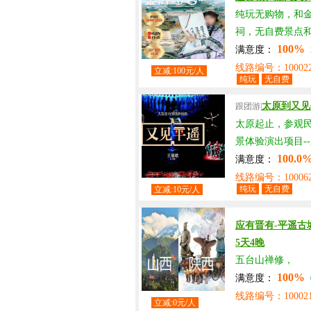
纯玩无购物，和
祠，无自费景点
100%
满意度：
线路编号：100022
立减:100元/人
纯玩
无自费
太原到又见
跟团游|
太原起止，参观
景体验演出项目-
100.0
满意度：
线路编号：10006
纯玩
无自费
立减:10元/人
应有晋有-平遥
5天4晚
五台山禅修，
100%
满意度：
线路编号：100021
立减:0元/人