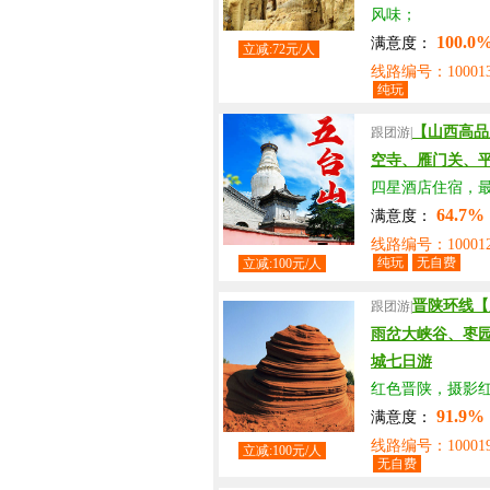
风味；
100.0
满意度：
立减:72元/人
线路编号：100013
纯玩
【山西高品
跟团游|
空寺、雁门关、
四星酒店住宿，
64.7%
满意度：
线路编号：100012
纯玩
无自费
立减:100元/人
晋陕环线【
跟团游|
雨岔大峡谷、枣
城七日游
红色晋陕，摄影
91.9%
满意度：
线路编号：100019
立减:100元/人
无自费