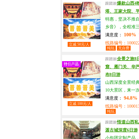
爆款山西4
跟团游|
塔、王家大院、平
特惠，坚决不推
乡音》，全程准
100%
满意度：
线路编号：100022
立减:50元/人
纯玩
无自费
全景之旅8
跟团游|
窟、雁门关、华
布8日游
山西深度全景经
10大景区，来一
94.8%
满意度：
立减:100元/人
线路编号：100013
纯玩
悟道山西私
跟团游|
遥古城深度6日游
小包团定制产品