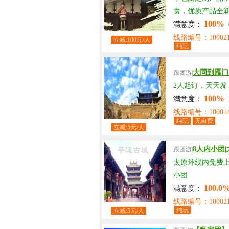
食，优质产品全
100%
满意度：
线路编号：100021
立减:100元/人
纯玩
大同到雁门
跟团游|
2人起订，天天
100%
满意度：
线路编号：100014
纯玩
无自费
立减:5元/人
8人内小团
跟团游|
太原环线内免费上
小团
100.0
满意度：
线路编号：100021
纯玩
立减:5元/人