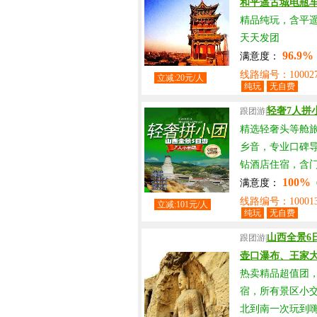
和平遥古城电瓶
精品纯玩，含平
天天发团
96.9%
满意度：
线路编号：10002
立减:20元/人
纯玩
无自费
轻奢7人拼
跟团游|
精选轻奢头等舱旅
乡音，专业口碑
钻酒店住宿，含
100%
满意度：
线路编号：100013
立减:101元/人
纯玩
无自费
山西全景6
跟团游|
壶口瀑布、王家
热卖精品超值团
宿，所有景区小
北到南一次玩到