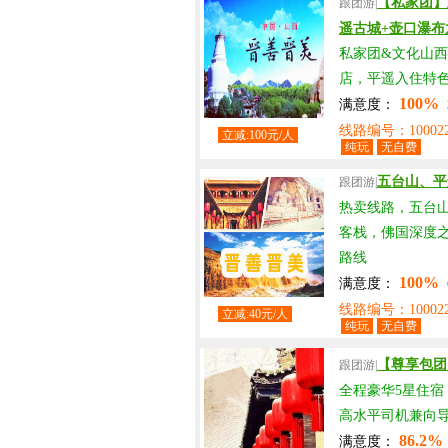
【私家团】
跟团游|
遥古城+壶口瀑布
私家团&文化山西
店，平遥入住特
100%
满意度：
线路编号：100022
立减:100元/人
纯玩
无自费
五台山、平
跟团游|
热卖线路，五台
客栈，佛国深度
路线
100%
满意度：
线路编号：100022
立减:40元/人
纯玩
无自费
【尊享包团
跟团游|
全程豪华5星住宿
高水平司机兼向
86.2%
满意度：