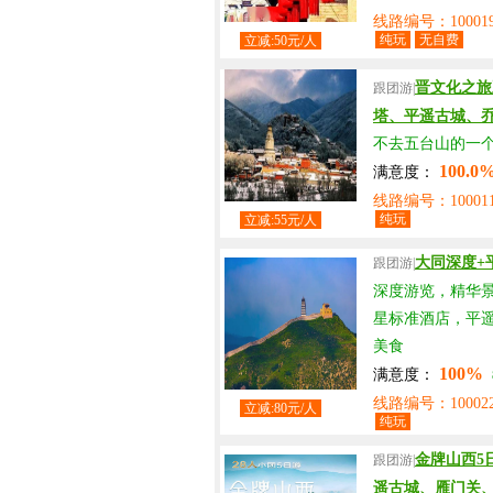
线路编号：100019
纯玩
无自费
立减:50元/人
晋文化之旅
跟团游|
塔、平遥古城、
不去五台山的一
100.0
满意度：
线路编号：100011
纯玩
立减:55元/人
大同深度+
跟团游|
深度游览，精华
星标准酒店，平
美食
100%
满意度：
线路编号：100022
立减:80元/人
纯玩
金牌山西5
跟团游|
遥古城、雁门关