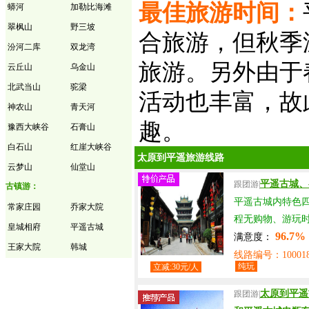
最佳旅游时间：
蟒河
加勒比海滩
翠枫山
野三坡
合旅游，但秋季
汾河二库
双龙湾
旅游。另外由于
云丘山
乌金山
北武当山
驼梁
活动也丰富，故
神农山
青天河
趣。
豫西大峡谷
石膏山
白石山
红崖大峡谷
太原到平遥旅游线路
云梦山
仙堂山
平遥古城、
跟团游|
古镇游：
平遥古城内特色
常家庄园
乔家大院
程无购物、游玩
皇城相府
平遥古城
96.7%
满意度：
王家大院
韩城
线路编号：100018
纯玩
立减:30元/人
太原到平遥
跟团游|