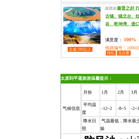
秦晋之好 
跟团游|
古镇、镇北台、
谷、乾坤湾、壶口
100%
满意度：
线路编号：100020
立减:100元/人
纯玩
无自费
太原到平遥旅游温馨提示：
月份
1月
2月
3月
平均温
气候信息
-12~2
-8~5
-2~
度
降水日
气温最低，降水最
照
燥