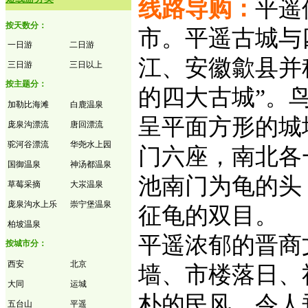
线路导购：
平遥
按天数分：
市。平遥古城与
一日游
二日游
江、安徽歙县并
三日游
三日以上
按主题分：
的四大古城”。
加勒比海滩
白鹿温泉
呈平面方形的城
庞泉沟漂流
唐回漂流
驼河谷漂流
华尧水上园
门六座，南北各
国御温泉
神汤都温泉
池南门为龟的头
草莓采摘
大汖温泉
庞泉沟水上乐
崇宁堡温泉
征龟的双目。
柏坡温泉
平遥浓郁的晋商
按城市分：
西安
北京
墙、市楼落日、
大同
运城
朴的民风，令人
五台山
平遥