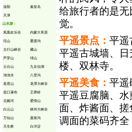
洛阳
秦皇岛
给旅行者的是无
天津
觉。
山水游：
凤凰欢乐谷
内蒙大草原
平遥景点：
平遥
珏山
重渡沟
太行山峡谷
藏山
平遥古城墙、日
芦芽山
绵山
楼、双林寺。
云台山
九女仙湖
沕沕水
八里沟
平遥美食：
平遥
老君山
龙潭大峡谷
平遥豆腐脑、水
壶口瀑布
王莽岭
北戴河
爱情山
面、炸酱面、搓
白云山
林州大峡谷
调面的菜码齐全
万仙山
庞泉沟
天生桥
白洋淀