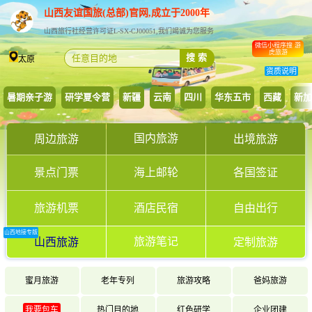
山西友谊国旅(总部)官网,成立于2000年
山西旅行社经营许可证L-SX-CJ00051,我们竭诚为您服务
微信小程序搜 游
虎旅游
搜 索
太原
资质说明
暑期亲子游
研学夏令营
新疆
云南
四川
华东五市
西藏
新加
国内旅游
周边旅游
出境旅游
景点门票
海上邮轮
各国签证
旅游机票
酒店民宿
自由出行
山西地接专版
旅游笔记
山西旅游
定制旅游
蜜月旅游
老年专列
旅游攻略
爸妈旅游
我要包车
热门目的地
红色研学
企业团建