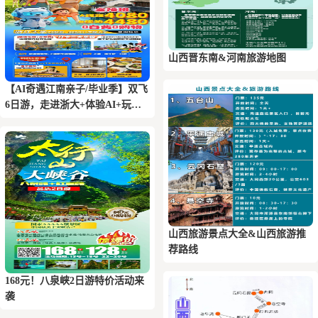
山西晋东南&河南旅游地图
【AI奇遇江南亲子/毕业季】双飞
6日游，走进浙大+体验AI+玩转
三大乐园+乌镇+登金茂大厦
山西旅游景点大全&山西旅游推
荐路线
168元！八泉峡2日游特价活动来
袭