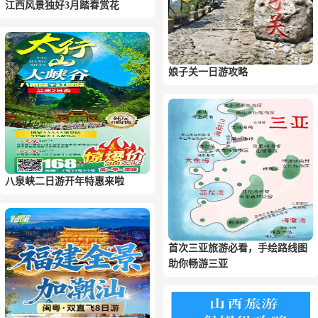
江西风景独好3月踏春赏花
娘子关一日游攻略
八泉峡二日游开年特惠来啦
首次三亚旅游必看，手绘路线图
助你畅游三亚