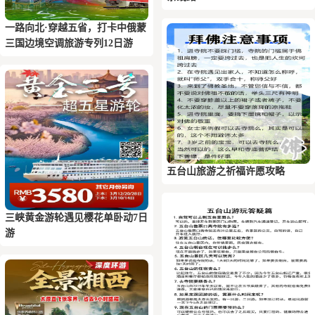
一路向北·穿越五省，打卡中俄蒙
三国边境空调旅游专列12日游
五台山旅游之祈福许愿攻略
三峡黄金游轮遇见樱花单卧动7日
游