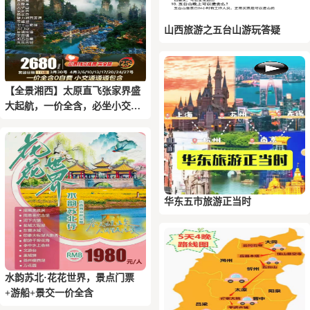
山西旅游之五台山游玩答疑
【全景湘西】太原直飞张家界盛
大起航，一价全含，必坐小交通
全包
华东五市旅游正当时
水韵苏北·花花世界，景点门票
+游船+景交一价全含