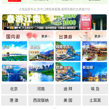
正规品质专业,坚守口碑拒绝套路,值得信赖的太原旅行社
华东
五台山
越南芽庄
泰国
天天发团
太原直飞
张家界
桂林北海
欧洲
新加坡
北京
河南
迪 拜
埃 及
港 澳
西双版纳
美 国
土耳其