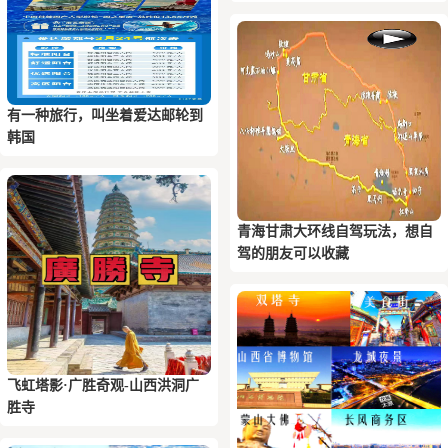
有一种旅行，叫坐着爱达邮轮到
韩国
青海甘肃大环线自驾玩法，想自
驾的朋友可以收藏
飞虹塔影·广胜奇观-山西洪洞广
胜寺