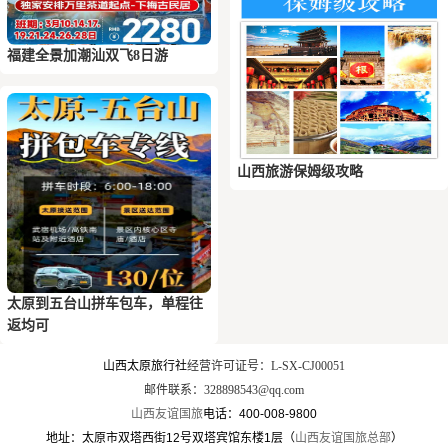
福建全景加潮汕双飞8日游
山西旅游保姆级攻略
太原到五台山拼车包车，单程往
返均可
山西太原旅行社
经营许可证号：L-SX-CJ00051
邮件联系：328898543@qq.com
山西友谊国旅
电话：400-008-9800
地址：太原市双塔西街12号双塔宾馆东楼1层（
山西友谊国旅总部
）