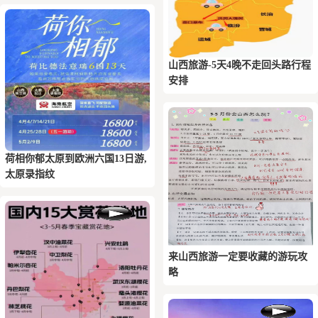
山西旅游-5天4晚不走回头路行程
安排
荷相你‬郁太原到欧洲六国13日游,
太原录指纹
来山西旅游一定要收藏的游玩攻
略